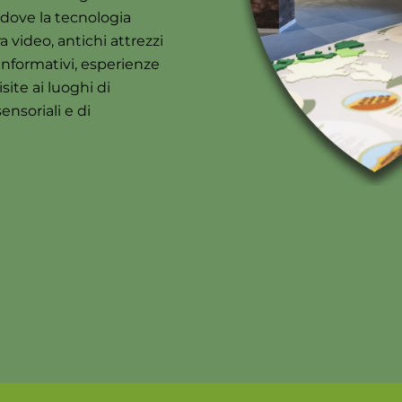
 dove la tecnologia
a video, antichi attrezzi
i informativi, esperienze
site ai luoghi di
ensoriali e di