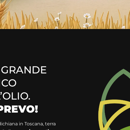
A
DEL
NO
 GRANDE
ICO
centro di un territorio ricco di
’OLIO.
PREVO!
ichiana in Toscana, terra