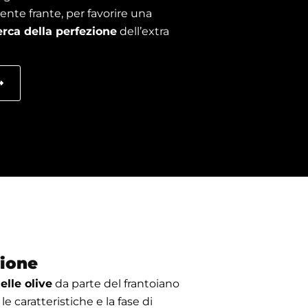
te frante, per favorire una
erca della perfezione
dell’extra
zione
lle olive
da parte del frantoiano
le caratteristiche e la fase di