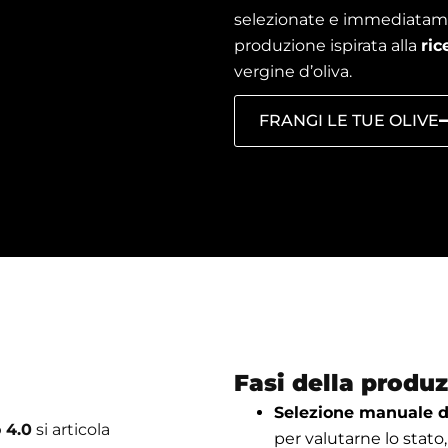
selezionate e immediatamen
produzione ispirata alla
ric
vergine d’oliva.
FRANGI LE TUE OLIVE
Fasi della produ
Selezione manuale de
 4.0
si articola
per valutarne lo stato, 