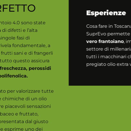
RFETTO
Esperienze
ntoio 4.0 sono state
Cosa fare in Toscan
i difetti e l’alta
SuprEvo permette 
singole fasi di
vero frantoiano
, i
i rivela fondamentale, a
settore di millenar
frutti sani e di frangerli
tutti i macchinari c
: tutto questo assicura
pregiato olio extra 
freschezza, perossidi
polifenolica.
ato per valorizzare tutte
e chimiche di un olio
e piacevoli sensazioni
baceo e fruttato,
presentata dal giusto
che esprime uno dei