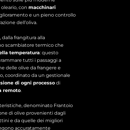
 oleario, con
macchinari
glioramento e un pieno controllo
azione dell’oliva.
 dalla frangitura alla
no scambiatore termico che
ella temperatura
: questo
rammare tutti i passaggi a
he delle olive da frangere e
utto, coordinato da un gestionale
sione di ogni processo
di
da remoto
.
tteristiche, denominato Frantoio
ione di olive provenienti dagli
ttini e da quelle dei migliori
 vengono accuratamente