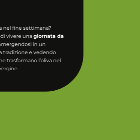
a nel fine settimana?
di vivere una
giornata da
mmergendosi in un
ia tradizione e vedendo
he trasformano l’oliva nel
vergine.