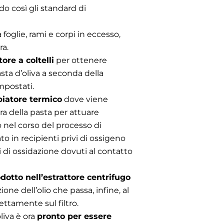
o così gli standard di
 foglie, rami e corpi in eccesso,
ra.
ore a coltelli
per ottenere
asta d’oliva a seconda della
mpostati.
biatore termico
dove viene
ra della pasta per attuare
 nel corso del processo di
o in recipienti privi di ossigeno
di ossidazione dovuti al contatto
dotto nell’estrattore centrifugo
one dell’olio che passa, infine, al
ettamente sul filtro.
oliva è ora
pronto per essere