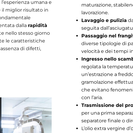
ra l’esperienza umana e
maturazione, stabilend
l miglior risultato in
lavorazione.
 fondamentale
Lavaggio e pulizia
da
entata dalla
rapidità
seguita dall’asciugatu
nte nello stesso giorno
Passaggio nel frangit
te le caratteristiche
diverse tipologie di p
ssenza di difetti,
velocità e dei tempi i
Ingresso nello scam
regolata la temperatu
un’estrazione a freddo
gramolazione effettuat
che evitano fenomeni 
con l’aria.
Trasmissione del pro
per una prima separazi
separatore finale o dir
L’olio extra vergine d’