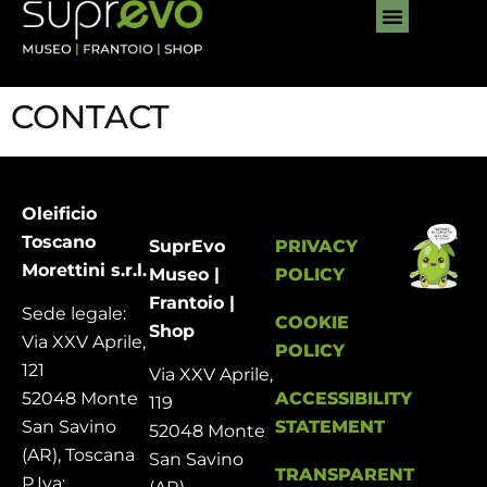
content
CONTACT
Oleificio
Toscano
SuprEvo
PRIVACY
Morettini s.r.l.
Museo |
POLICY
Frantoio |
Sede legale:
COOKIE
Shop
Via XXV Aprile,
POLICY
121
Via XXV Aprile,
ACCESSIBILITY
52048 Monte
119
STATEMENT
San Savino
52048 Monte
(AR), Toscana
San Savino
TRANSPARENT
P.Iva: