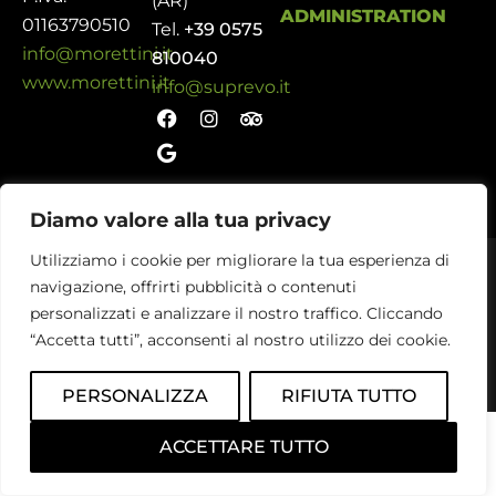
(AR)
ADMINISTRATION
01163790510
Tel.
+39 0575
info@morettini.it
810040
www.morettini.it
info@suprevo.it
Diamo valore alla tua privacy
Utilizziamo i cookie per migliorare la tua esperienza di
studioastra.it
© SuprEvo 2023 | Credits
navigazione, offrirti pubblicità o contenuti
personalizzati e analizzare il nostro traffico. Cliccando
“Accetta tutti”, acconsenti al nostro utilizzo dei cookie.
PERSONALIZZA
RIFIUTA TUTTO
ACCETTARE TUTTO
PRENOTA/BOOK